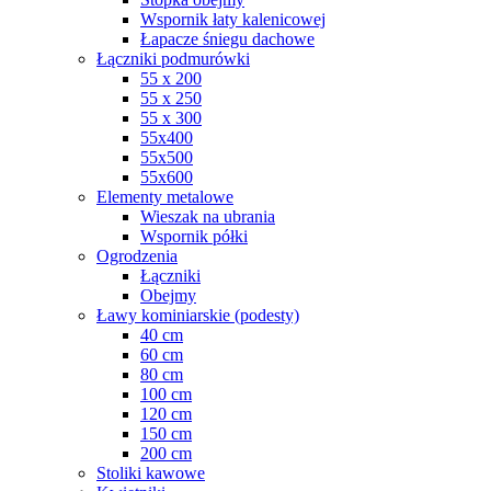
Wspornik łaty kalenicowej
Łapacze śniegu dachowe
Łączniki podmurówki
55 x 200
55 x 250
55 x 300
55x400
55x500
55x600
Elementy metalowe
Wieszak na ubrania
Wspornik półki
Ogrodzenia
Łączniki
Obejmy
Ławy kominiarskie (podesty)
40 cm
60 cm
80 cm
100 cm
120 cm
150 cm
200 cm
Stoliki kawowe