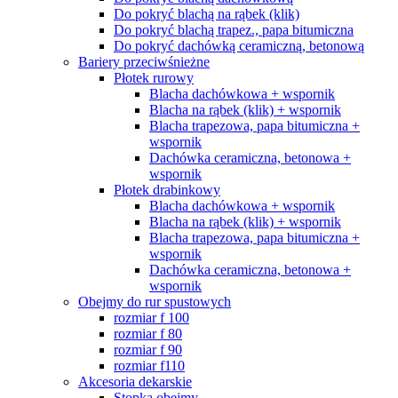
Do pokryć blachą na rąbek (klik)
Do pokryć blachą trapez., papa bitumiczna
Do pokryć dachówką ceramiczną, betonową
Bariery przeciwśnieżne
Płotek rurowy
Blacha dachówkowa + wspornik
Blacha na rąbek (klik) + wspornik
Blacha trapezowa, papa bitumiczna +
wspornik
Dachówka ceramiczna, betonowa +
wspornik
Płotek drabinkowy
Blacha dachówkowa + wspornik
Blacha na rąbek (klik) + wspornik
Blacha trapezowa, papa bitumiczna +
wspornik
Dachówka ceramiczna, betonowa +
wspornik
Obejmy do rur spustowych
rozmiar f 100
rozmiar f 80
rozmiar f 90
rozmiar f110
Akcesoria dekarskie
Stopka obejmy