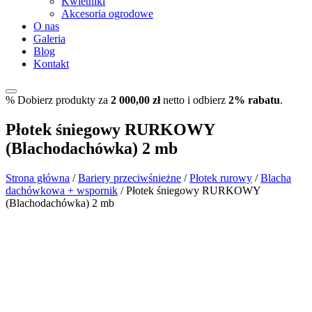
Kwietniki
Akcesoria ogrodowe
O nas
Galeria
Blog
Kontakt
%
Dobierz produkty za
2 000,00
zł
netto i odbierz
2% rabatu
.
Płotek śniegowy RURKOWY
(Blachodachówka) 2 mb
Strona główna
/
Bariery przeciwśnieżne
/
Płotek rurowy
/
Blacha
dachówkowa + wspornik
/ Płotek śniegowy RURKOWY
(Blachodachówka) 2 mb