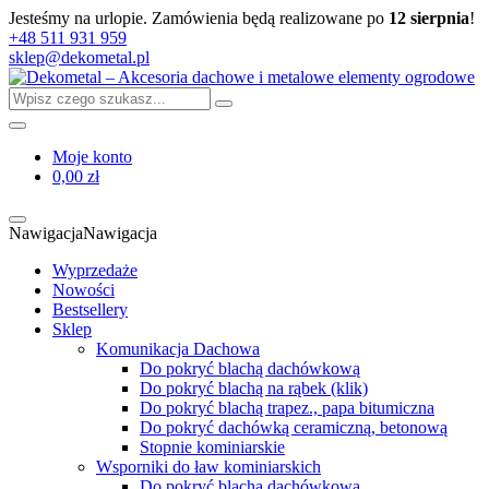
Jesteśmy na urlopie. Zamówienia będą realizowane po
12 sierpnia
!
+48 511 931 959
sklep@dekometal.pl
Moje konto
0,00 zł
Nawigacja
Nawigacja
Wyprzedaże
Nowości
Bestsellery
Sklep
Komunikacja Dachowa
Do pokryć blachą dachówkową
Do pokryć blachą na rąbek (klik)
Do pokryć blachą trapez., papa bitumiczna
Do pokryć dachówką ceramiczną, betonową
Stopnie kominiarskie
Wsporniki do ław kominiarskich
Do pokryć blachą dachówkową