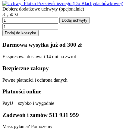
Dobierz dodatkowe uchwyty (opcjonalnie)
31,50
zł
Dodaj uchwyty
ilość
Płotek
Dodaj do koszyka
śniegowy
RURKOWY
Darmowa wysyłka już od 300 zł
(Blachodachówka)
2
Ekspresowa dostawa i 14 dni na zwrot
mb
Bezpieczne zakupy
Pewne płatności i ochrona danych
Płatności online
PayU – szybko i wygodnie
Zadzwoń i zamów 511 931 959
Masz pytania? Pomożemy