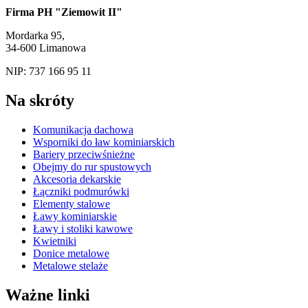
Firma PH "Ziemowit II"
Mordarka 95,
34-600 Limanowa
NIP: 737 166 95 11
Na skróty
Komunikacja dachowa
Wsporniki do ław kominiarskich
Bariery przeciwśnieżne
Obejmy do rur spustowych
Akcesoria dekarskie
Łączniki podmurówki
Elementy stalowe
Ławy kominiarskie
Ławy i stoliki kawowe
Kwietniki
Donice metalowe
Metalowe stelaże
Ważne linki