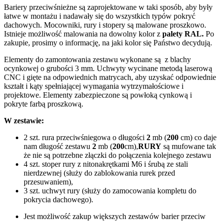
Bariery przeciwśnieżne są zaprojektowane w taki sposób, aby były
łatwe w montażu i nadawały się do wszystkich typów pokryć
dachowych. Mocowniki, rury i stopery są malowane proszkowo.
Istnieje możliwość malowania na dowolny kolor z
palety RAL.
Po
zakupie, prosimy o informację, na jaki kolor się Państwo decydują.
Elementy do zamontowania zestawu wykonane są z blachy
ocynkowej o grubości 3 mm. Uchwyty wycinane metodą laserową
CNC i gięte na odpowiednich matrycach, aby uzyskać odpowiednie
kształt i kąty spełniającej wymagania wytrzymałościowe i
projektowe. Elementy zabezpieczone są powłoką cynkową i
pokryte farbą proszkową.
W zestawie:
2 szt. rura przeciwśniegowa o długości
2
mb (
200
cm) co daje
nam długość zestawu
2
mb (
200
cm),
RURY
są mufowane tak
że nie są potrzebne złączki do połączenia kolejnego zestawu
4 szt. stoper rury z nitonakrętkami M6 i śrubą ze stali
nierdzewnej (służy do zablokowania rurek przed
przesuwaniem),
3 szt. uchwyt rury (służy do zamocowania kompletu do
pokrycia dachowego).
Jest możliwość zakup większych zestawów barier przeciw