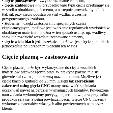
•
cięcie podstawowe
– zwykłe rozcinanie elementu,
•
cięcie szablonowe
– w przypadku tego typu cięcia przebijamy się
w środku obrabianego elementu, a następnie prowadzimy palnik
(tak jak przy cięciu podstawowym) wzdłuż wcześniej
przygotowanego szablonu,
•
żłobienie
– dzięki zastosowaniu specjalnych części
eksploatacyjnych, możliwe jest tworzenie regularnych wyżłobień w
obrabianym materiale – można w ten sposób usunąć np. wadliwy
spaw lub rozdzielić wcześniej zespawane elementy,
•
cięcie wielu blach jednocześnie
– możliwe jest cięcie kilku blach
jednocześnie po uprzednim ułożeniu ich w stos
Cięcie plazmą – zastosowania
Cięcie plazmą może być wykorzystane do cięcia wszelkich
materiałów przewodzących prąd. W praktyce plazmą tnie się
głównie stal czarną, nierdzewną oraz aluminium. Możliwe jest
cięcie blach o grubości do 25 mm. Dzięki tak
szerokiemu
zakresowi usług gięcia CNC
mamy możliwość spełniania
oczekiwań nawet najbardziej wymagających klientów. Powierzone
nam zadania wykonujemy precyzyjnie, terminowo, a w przypadku
produkcji seryjnej z pełną powtarzalnością. Gięcie CNC możemy
wykonać z materiałów własnych albo powierzonych nam przez
klienta.