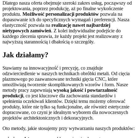
Dlatego nasza oferta obejmuje szeroki zakres usług, począwszy od
projektowania, poprzez produkcję, aż po finalne wykończenie
produktu.
Możliwość personalizacji produktów
pozwala na
dopasowanie ich do specyficznych wymagań i preferencji. Nasza
elastyczność pozwala na
realizację nawet najbardziej
nietypowych zamówień
. Z kolei indywidualne podejście do
każdego zlecenia sprawia, że każdy projekt jest realizowany z
najwyższą starannością i dbałością o szczegóły.
Jak działamy?
Stawiamy na innowacyjność i precyzję, co znajduje
odzwierciedlenie w naszych technikach obróbki metali. Od cięcia
plazmowego po zaawansowane techniki gięcia CNC, które
umożliwiają tworzenie skomplikowanych wzorów i form. Nasze
metody pracy zapewniają
wysoką jakość i powtarzalność
produkcji
, co jest kluczowe dla zachowania standardów i
spełnienia oczekiwań klientów. Dzięki temu możemy oferować
produkty, które nie tylko są funkcjonalne, ale również estetycznie
dopracowane, co czyni je idealnym wyborem dla nowoczesnych
projektów architektonicznych i dekoracyjnych.
Oto metody, jakie stosujemy przy wytwarzaniu naszych produktów: