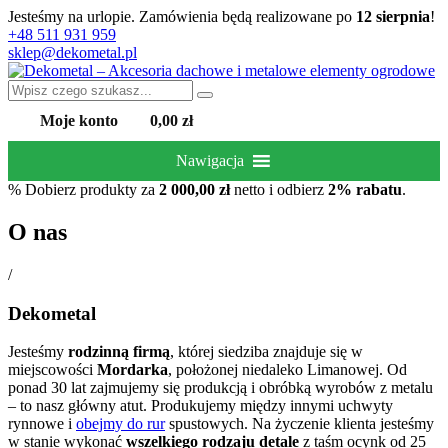
Jesteśmy na urlopie. Zamówienia będą realizowane po
12 sierpnia
!
+48 511 931 959
sklep@dekometal.pl
Moje konto
0,00 zł
Nawigacja
%
Dobierz produkty za
2 000,00
zł
netto i odbierz
2% rabatu
.
O nas
/
Dekometal
Jesteśmy
rodzinną firmą
, której siedziba znajduje się w
miejscowości
Mordarka
, położonej niedaleko Limanowej. Od
ponad 30 lat zajmujemy się produkcją i obróbką wyrobów z metalu
– to nasz główny atut. Produkujemy między innymi uchwyty
rynnowe i
obejmy do rur
spustowych. Na życzenie klienta jesteśmy
w stanie wykonać
wszelkiego rodzaju detale
z taśm ocynk od 25