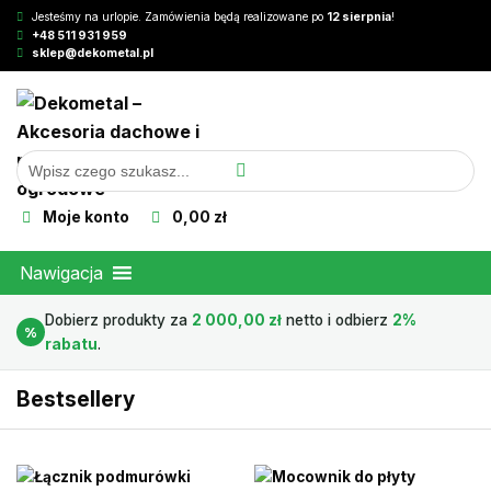
Jesteśmy na urlopie. Zamówienia będą realizowane po
12 sierpnia
!
+48 511 931 959
sklep@dekometal.pl
Moje konto
0,00 zł
Nawigacja
Dobierz produkty za
2 000,00
zł
netto i odbierz
2%
%
rabatu
.
Bestsellery