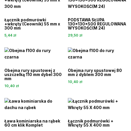
Łącznik podmurówki
PODSTAWA SŁUPA
+wkręty (Ceownik) 55 mm x
130x130x500 REGULOWANA
300 mm
WYSOKOŚĆ(M 24)
5,44
zł
29,50
zł
Obejma rury spustowej z
Obejma rury spustowej 80
uszczelką 110 mm dybel 300
mm z dyblem 300 mm
mm
10,40
zł
10,40
zł
Ława kominiarska na rąbek
Łącznik podmurówki +
60 cm klik Komplet
Wkręty 55 X 400 mm