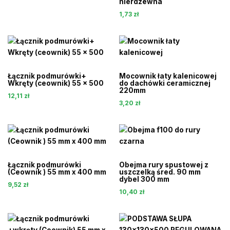
nierdzewna
1,73
zł
Łącznik podmurówki+
Mocownik łaty kalenicowej
Wkręty (ceownik) 55 x 500
do dachówki ceramicznej
220mm
12,11
zł
3,20
zł
Łącznik podmurówki
Obejma rury spustowej z
(Ceownik ) 55 mm x 400 mm
uszczelką śred. 90 mm
dybel 300 mm
9,52
zł
10,40
zł