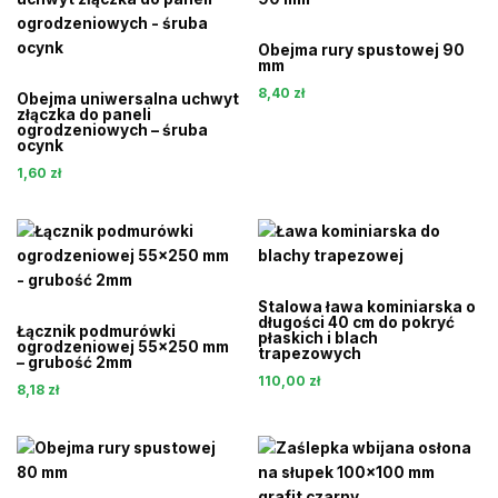
Obejma rury spustowej 90
mm
8,40
zł
Obejma uniwersalna uchwyt
złączka do paneli
ogrodzeniowych – śruba
ocynk
1,60
zł
Stalowa ława kominiarska o
długości 40 cm do pokryć
Łącznik podmurówki
płaskich i blach
ogrodzeniowej 55×250 mm
trapezowych
– grubość 2mm
110,00
zł
8,18
zł