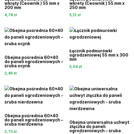
wkręty (Ceownik ) 55 mm x
wkrety (Ceownik ) 55 mm x
200 mm
250 mm
4,78
zł
5,12
zł
Łącznik podmurówki
ogrodzeniowej 55 mm x 300
Obejma pośrednia 60×40
mm
do paneli ogrodzeniowych –
śruba ocynk
5,04
zł
2,45
zł
Obejma pośrednia 60×40
do paneli ogrodzeniowych –
Obejma uniwersalna uchwyt
śruba nierdzewna
złączka do paneli
ogrodzeniowych – śruba
2,73
zł