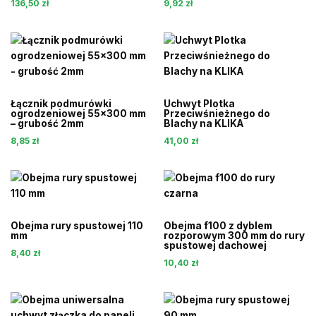
136,50
zł
9,92
zł
Łącznik podmurówki
Uchwyt Plotka
ogrodzeniowej 55×300 mm
Przeciwśnieżnego do
– grubość 2mm
Blachy na KLIKA
8,85
zł
41,00
zł
Obejma rury spustowej 110
Obejma f100 z dyblem
mm
rozporowym 300 mm do rury
spustowej dachowej
8,40
zł
10,40
zł