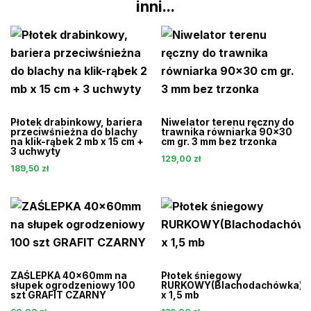
inni...
Płotek drabinkowy, bariera
Niwelator terenu ręczny do
przeciwśnieżna do blachy
trawnika równiarka 90×30
na klik-rąbek 2 mb x 15 cm +
cm gr. 3 mm bez trzonka
3 uchwyty
129,00
zł
189,50
zł
ZAŚLEPKA 40x60mm na
Płotek śniegowy
słupek ogrodzeniowy 100
RURKOWY(Blachodachówka)
szt GRAFIT CZARNY
x 1,5 mb