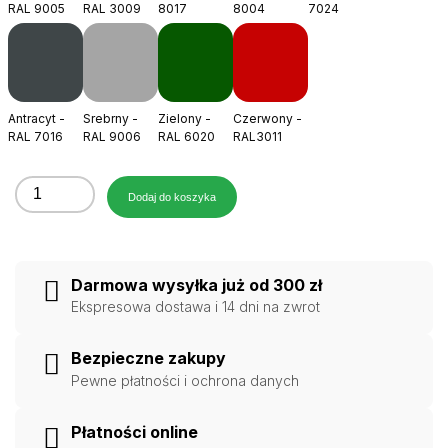
RAL 9005
RAL 3009
8017
8004
7024
Antracyt -
Srebrny -
Zielony -
Czerwony -
RAL 7016
RAL 9006
RAL 6020
RAL3011
ilość
Dodaj do koszyka
Komplet
ława
kominiarska
Darmowa wysyłka już od 300 zł
150
Ekspresowa dostawa i 14 dni na zwrot
cm
do
Bezpieczne zakupy
pokryć
Pewne płatności i ochrona danych
płaskich
i
Płatności online
blach