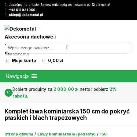
Jesteśmy na urlopie. Zamówienia będą realizowane po
12 sierpnia
!
+48 511 931 959
sklep@dekometal.pl
Moje konto
0,00 zł
Nawigacja
Dobierz produkty za
2 000,00
zł
netto i odbierz
2%
%
rabatu
.
Komplet ława kominiarska 150 cm do pokryć
płaskich i blach trapezowych
Strona główna
/
Ławy kominiarskie (podesty)
/
150