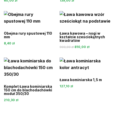
60,00
zł
139,00
zł
Obejma rury spustowej 110
Ława kawowa – nogi w
mm
kształcie sześciokątnych
kwadratów
8,40
zł
Pierwotna
Aktualna
810,00
zł
900,00
zł
cena
cena
wynosiła:
wynosi:
900,00 zł.
810,00 zł.
Ława kominiarska 1,5 m
127,10
zł
Komplet Ława kominiarska
150 cm do blachodachówki
moduł 350/30
210,30
zł