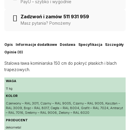
PayU – szybko i wygodnie
trapezowych
Zadzwoń i zamów 511 931 959
Masz pytania? Pomożemy
Opis
Informacje dodatkowe
Dostawa
Specyfikacja
Szczegóły
Opinie (0)
Stalowa ława kominiarska 150 cm do pokryć płaskich i blach
trapezowych.
WAGA
11 kg
KOLOR
Czerwony – RAL 3011, Czarny – RAL 9005, Czarny – RAL 9005, Kasztan –
RAL 3009, Brąz – RAL 8017, Cegła – RAL 8004, Grafit – RAL 7024, Antracyt
– RAL 7016, Srebrny – RAL 9006, Zielony – RAL 6020
PRODUCENT
dekometal