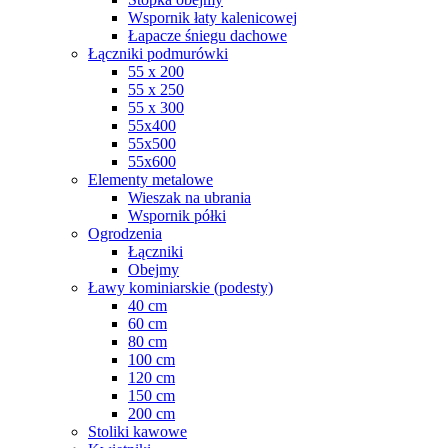
Wspornik łaty kalenicowej
Łapacze śniegu dachowe
Łączniki podmurówki
55 x 200
55 x 250
55 x 300
55x400
55x500
55x600
Elementy metalowe
Wieszak na ubrania
Wspornik półki
Ogrodzenia
Łączniki
Obejmy
Ławy kominiarskie (podesty)
40 cm
60 cm
80 cm
100 cm
120 cm
150 cm
200 cm
Stoliki kawowe