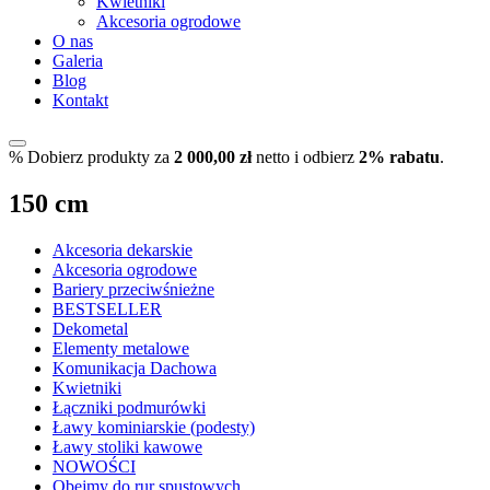
Kwietniki
Akcesoria ogrodowe
O nas
Galeria
Blog
Kontakt
%
Dobierz produkty za
2 000,00
zł
netto i odbierz
2% rabatu
.
150 cm
Akcesoria dekarskie
Akcesoria ogrodowe
Bariery przeciwśnieżne
BESTSELLER
Dekometal
Elementy metalowe
Komunikacja Dachowa
Kwietniki
Łączniki podmurówki
Ławy kominiarskie (podesty)
Ławy stoliki kawowe
NOWOŚCI
Obejmy do rur spustowych