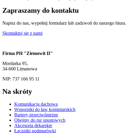
Zapraszamy do kontaktu
Napisz do nas, wypełnij formularz lub zadzwoń do naszego biura.
Skontaktuj się z nami
Firma PH "Ziemowit II"
Mordarka 95,
34-600 Limanowa
NIP: 737 166 95 11
Na skróty
Komunikacja dachowa
Wsporniki do ław kominiarskich
Bariery przeciwśnieżne
Obejmy do rur spustowych
Akcesoria dekarskie
Łączniki podmurówki