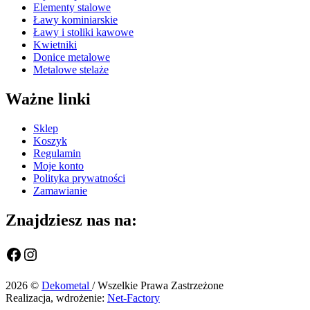
Elementy stalowe
Ławy kominiarskie
Ławy i stoliki kawowe
Kwietniki
Donice metalowe
Metalowe stelaże
Ważne linki
Sklep
Koszyk
Regulamin
Moje konto
Polityka prywatności
Zamawianie
Znajdziesz nas na:
Facebook
Instagram
2026 ©
Dekometal
/ Wszelkie Prawa Zastrzeżone
Realizacja, wdrożenie:
Net-Factory