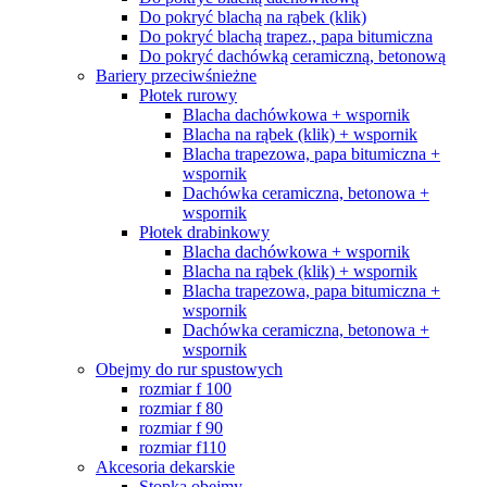
Do pokryć blachą na rąbek (klik)
Do pokryć blachą trapez., papa bitumiczna
Do pokryć dachówką ceramiczną, betonową
Bariery przeciwśnieżne
Płotek rurowy
Blacha dachówkowa + wspornik
Blacha na rąbek (klik) + wspornik
Blacha trapezowa, papa bitumiczna +
wspornik
Dachówka ceramiczna, betonowa +
wspornik
Płotek drabinkowy
Blacha dachówkowa + wspornik
Blacha na rąbek (klik) + wspornik
Blacha trapezowa, papa bitumiczna +
wspornik
Dachówka ceramiczna, betonowa +
wspornik
Obejmy do rur spustowych
rozmiar f 100
rozmiar f 80
rozmiar f 90
rozmiar f110
Akcesoria dekarskie
Stopka obejmy