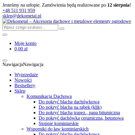
Jesteśmy na urlopie. Zamówienia będą realizowane po
12 sierpnia
!
+48 511 931 959
sklep@dekometal.pl
Moje konto
0,00 zł
Nawigacja
Nawigacja
Wyprzedaże
Nowości
Bestsellery
Sklep
Komunikacja Dachowa
Do pokryć blachą dachówkową
Do pokryć blachą na rąbek (klik)
Do pokryć blachą trapez., papa bitumiczna
Do pokryć dachówką ceramiczną, betonową
Stopnie kominiarskie
Wsporniki do ław kominiarskich
Do pokryć blachą dachówkową