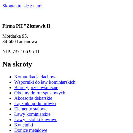
Skontaktuj się z nami
Firma PH "Ziemowit II"
Mordarka 95,
34-600 Limanowa
NIP: 737 166 95 11
Na skróty
Komunikacja dachowa
Wsporniki do ław kominiarskich
Bariery przeciwśnieżne
Obejmy do rur spustowych
Akcesoria dekarskie
Łączniki podmurówki
Elementy stalowe
Ławy kominiarskie
Ławy i stoliki kawowe
Kwietniki
Donice metalowe