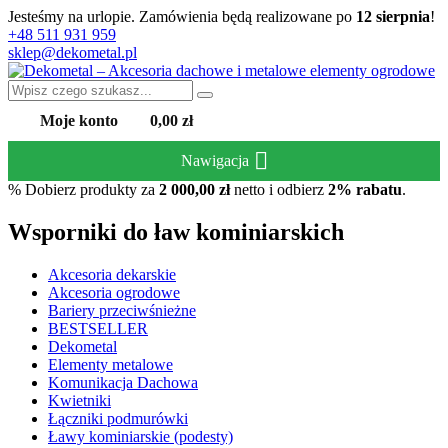
Jesteśmy na urlopie. Zamówienia będą realizowane po
12 sierpnia
!
+48 511 931 959
sklep@dekometal.pl
Moje konto
0,00 zł
Nawigacja
%
Dobierz produkty za
2 000,00
zł
netto i odbierz
2% rabatu
.
Wsporniki do ław kominiarskich
Akcesoria dekarskie
Akcesoria ogrodowe
Bariery przeciwśnieżne
BESTSELLER
Dekometal
Elementy metalowe
Komunikacja Dachowa
Kwietniki
Łączniki podmurówki
Ławy kominiarskie (podesty)