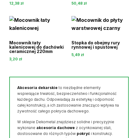
12,38
zł
50,48
zł
Mocownik łaty
Stopka do obejmy rury
kalenicowej do dachówki
rynnowej i spustowej
ceramicznej 220mm
5,49
zł
3,20
zł
Akcesoria dekarskie
to niezbędne elementy
wspierające trwałość, bezpieczeństwo i funkcjonalność
każdego dachu. Odpowiadają za estetykę i odporność
całej konstrukcji, a ich zastosowanie znacząco wpływa na
żywotność całego pokrycia dachowego.
W sklepie Dekometal znajdziesz solidne i precyzyjnie
wykonane
akcesoria dachowe
z ocynkowanej stali,
dostosowane do różnych typów
pokryć
i konstrukcji.