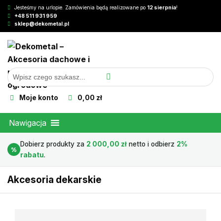
Jesteśmy na urlopie. Zamówienia będą realizowane po
12 sierpnia
!
+48 511 931 959
sklep@dekometal.pl
Moje konto
0,00 zł
Nawigacja
Dobierz produkty za
2 000,00
zł
netto i odbierz
2%
%
rabatu
.
Akcesoria dekarskie