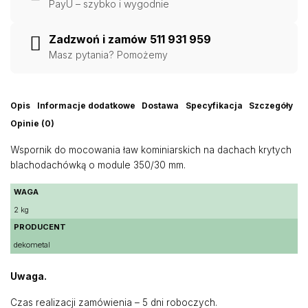
PayU – szybko i wygodnie
Zadzwoń i zamów 511 931 959
Masz pytania? Pomożemy
Opis
Informacje dodatkowe
Dostawa
Specyfikacja
Szczegóły
Opinie (0)
Wspornik do mocowania ław kominiarskich na dachach krytych
blachodachówką o module 350/30 mm.
WAGA
2 kg
PRODUCENT
dekometal
Uwaga.
Czas realizacji zamówienia – 5 dni roboczych.