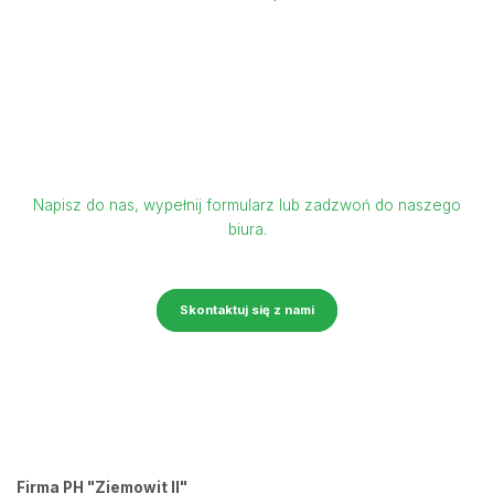
Zapraszamy do kontaktu
Napisz do nas, wypełnij formularz lub zadzwoń do naszego
biura.
Skontaktuj się z nami
Firma PH "Ziemowit II"