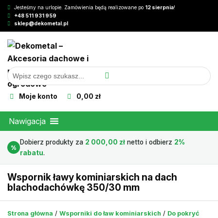
Jesteśmy na urlopie. Zamówienia będą realizowane po
12 sierpnia
!
+48 511 931 959
sklep@dekometal.pl
Moje konto
0,00 zł
Nawigacja
Dobierz produkty za
2 000,00
zł
netto i odbierz
2%
%
rabatu
.
Wspornik ławy kominiarskich na dach
blachodachówkę 350/30 mm
Strona główna
/
Wsporniki do ław kominiarskich
/
Do pokryć