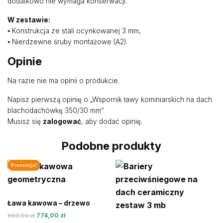
dodatkowo nie wymaga konserwacji.
W zestawie:
⦁ Konstrukcja ze stali ocynkowanej 3 mm,
⦁ Nierdzewne śruby montażowe (A2).
Opinie
Na razie nie ma opinii o produkcie.
Napisz pierwszą opinię o „Wspornik ławy kominiarskich na dach
blachodachówkę 350/30 mm”
Musisz się
zalogować
, aby dodać opinię.
Podobne produkty
Promocja!
Ława kawowa – drzewo
Pierwotna
Aktualna
774,00
zł
860,00
zł