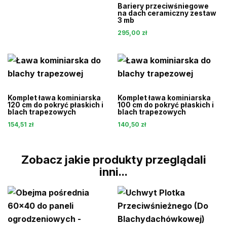
cena
cena
Bariery przeciwśniegowe
wynosiła:
wynosi:
na dach ceramiczny zestaw
3 mb
860,00 zł.
774,00 zł.
295,00
zł
Komplet ława kominiarska
Komplet ława kominiarska
120 cm do pokryć płaskich i
100 cm do pokryć płaskich i
blach trapezowych
blach trapezowych
154,51
zł
140,50
zł
Zobacz jakie produkty przeglądali
inni...