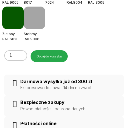
RAL 9005
8017
7024
RAL8004
RAL 3009
Zielony -
Srebrny -
RAL 6020
RAL9006
ilość
Dodaj do koszyka
Wspornik
ławy
kominiarskich
Darmowa wysyłka już od 300 zł
na
Ekspresowa dostawa i 14 dni na zwrot
dach
blachodachówkę
Bezpieczne zakupy
350/30
Pewne płatności i ochrona danych
mm
Płatności online