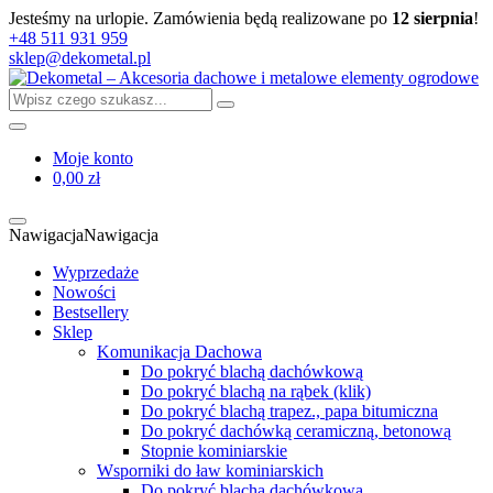
Jesteśmy na urlopie. Zamówienia będą realizowane po
12 sierpnia
!
+48 511 931 959
sklep@dekometal.pl
Moje konto
0,00 zł
Nawigacja
Nawigacja
Wyprzedaże
Nowości
Bestsellery
Sklep
Komunikacja Dachowa
Do pokryć blachą dachówkową
Do pokryć blachą na rąbek (klik)
Do pokryć blachą trapez., papa bitumiczna
Do pokryć dachówką ceramiczną, betonową
Stopnie kominiarskie
Wsporniki do ław kominiarskich
Do pokryć blachą dachówkową