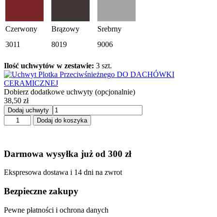
Czerwony
Brązowy
Srebrny
3011
8019
9006
Ilość uchwytów w zestawie:
3 szt.
Dobierz dodatkowe uchwyty (opcjonalnie)
38,50
zł
Dodaj uchwyty
ilość
Dodaj do koszyka
Płotek
śniegowy
RURKOWY
Darmowa wysyłka już od 300 zł
(Ceramika)
2
mb
Ekspresowa dostawa i 14 dni na zwrot
Bezpieczne zakupy
Pewne płatności i ochrona danych