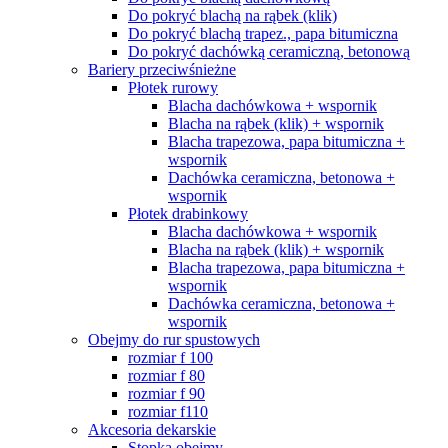
Do pokryć blachą na rąbek (klik)
Do pokryć blachą trapez., papa bitumiczna
Do pokryć dachówką ceramiczną, betonową
Bariery przeciwśnieżne
Płotek rurowy
Blacha dachówkowa + wspornik
Blacha na rąbek (klik) + wspornik
Blacha trapezowa, papa bitumiczna +
wspornik
Dachówka ceramiczna, betonowa +
wspornik
Płotek drabinkowy
Blacha dachówkowa + wspornik
Blacha na rąbek (klik) + wspornik
Blacha trapezowa, papa bitumiczna +
wspornik
Dachówka ceramiczna, betonowa +
wspornik
Obejmy do rur spustowych
rozmiar f 100
rozmiar f 80
rozmiar f 90
rozmiar f110
Akcesoria dekarskie
Stopka obejmy