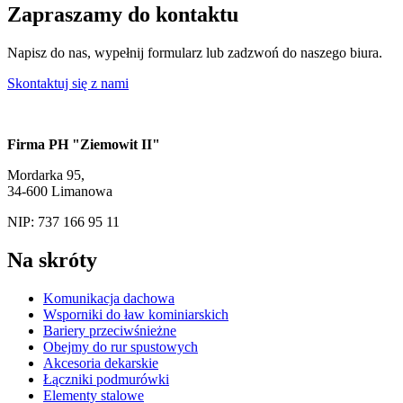
Zapraszamy do kontaktu
Napisz do nas, wypełnij formularz lub zadzwoń do naszego biura.
Skontaktuj się z nami
Firma PH "Ziemowit II"
Mordarka 95,
34-600 Limanowa
NIP: 737 166 95 11
Na skróty
Komunikacja dachowa
Wsporniki do ław kominiarskich
Bariery przeciwśnieżne
Obejmy do rur spustowych
Akcesoria dekarskie
Łączniki podmurówki
Elementy stalowe