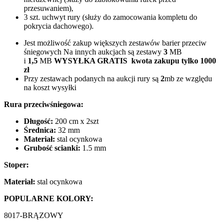
przesuwaniem),
3 szt. uchwyt rury (służy do zamocowania kompletu do
pokrycia dachowego).
Jest możliwość zakup większych zestawów barier przeciw
śniegowych Na innych aukcjach są zestawy
3
MB
i
1,5
MB
WYSYŁKA GRATIS kwota zakupu tylko 1000
zł
Przy zestawach podanych na aukcji rury są
2
mb ze względu
na koszt wysyłki
Rura przeciwśniegowa:
Długość:
200 cm x 2szt
Średnica:
32 mm
Materiał:
stal ocynkowa
Grubość scianki:
1.5 mm
Stoper:
Materiał:
stal ocynkowa
POPULARNE KOLORY:
8017-BRĄZOWY