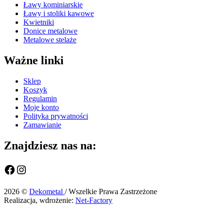
Ławy kominiarskie
Ławy i stoliki kawowe
Kwietniki
Donice metalowe
Metalowe stelaże
Ważne linki
Sklep
Koszyk
Regulamin
Moje konto
Polityka prywatności
Zamawianie
Znajdziesz nas na:
Facebook
Instagram
2026 ©
Dekometal
/ Wszelkie Prawa Zastrzeżone
Realizacja, wdrożenie:
Net-Factory