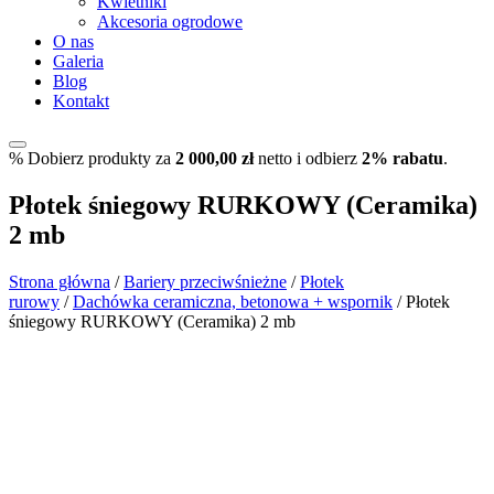
Kwietniki
Akcesoria ogrodowe
O nas
Galeria
Blog
Kontakt
%
Dobierz produkty za
2 000,00
zł
netto i odbierz
2% rabatu
.
Płotek śniegowy RURKOWY (Ceramika)
2 mb
Strona główna
/
Bariery przeciwśnieżne
/
Płotek
rurowy
/
Dachówka ceramiczna, betonowa + wspornik
/ Płotek
śniegowy RURKOWY (Ceramika) 2 mb