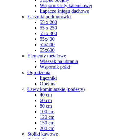
Wspornik łaty kalenicowej
Łapacze śniegu dachowe
Łączniki podmurówki
55 x 200
55 x 250
55 x 300
55x400
55x500
55x600
Elementy metalowe
Wieszak na ubrania
Wspornik półki
Ogrodzenia
Łączniki
Obejmy
Ławy kominiarskie (podesty)
40 cm
60 cm
80 cm
100 cm
120 cm
150 cm
200 cm
Stoliki kawowe