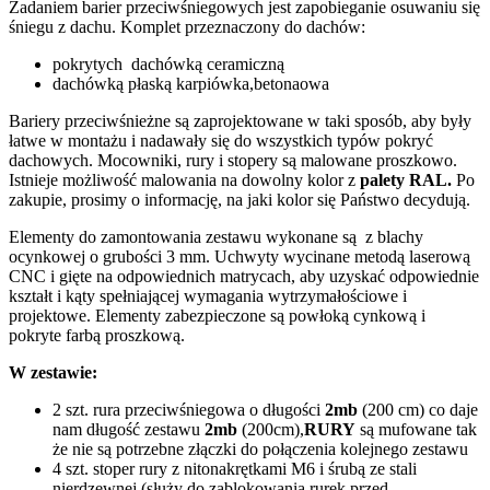
Zadaniem barier przeciwśniegowych jest zapobieganie osuwaniu się
śniegu z dachu. Komplet przeznaczony do dachów:
pokrytych dachówką ceramiczną
dachówką płaską karpiówka,betonaowa
Bariery przeciwśnieżne są zaprojektowane w taki sposób, aby były
łatwe w montażu i nadawały się do wszystkich typów pokryć
dachowych. Mocowniki, rury i stopery są malowane proszkowo.
Istnieje możliwość malowania na dowolny kolor z
palety RAL.
Po
zakupie, prosimy o informację, na jaki kolor się Państwo decydują.
Elementy do zamontowania zestawu wykonane są z blachy
ocynkowej o grubości 3 mm. Uchwyty wycinane metodą laserową
CNC i gięte na odpowiednich matrycach, aby uzyskać odpowiednie
kształt i kąty spełniającej wymagania wytrzymałościowe i
projektowe. Elementy zabezpieczone są powłoką cynkową i
pokryte farbą proszkową.
W zestawie:
2 szt. rura przeciwśniegowa o długości
2mb
(200 cm) co daje
nam długość zestawu
2mb
(200cm),
RURY
są mufowane tak
że nie są potrzebne złączki do połączenia kolejnego zestawu
4 szt. stoper rury z nitonakrętkami M6 i śrubą ze stali
nierdzewnej (służy do zablokowania rurek przed