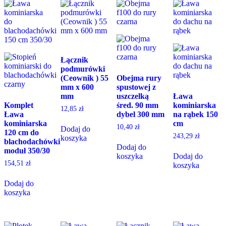
Łącznik
podmurówki
(Ceownik ) 55
Obejma rury
mm x 600
spustowej z
mm
uszczelką
Ława
Komplet
śred. 90 mm
kominiarska
12,85
zł
Ława
dybel 300 mm
na rąbek 150
kominiarska
cm
10,40
zł
Dodaj do
120 cm do
243,29
zł
koszyka
blachodachówki
Dodaj do
moduł 350/30
koszyka
Dodaj do
154,51
zł
koszyka
Dodaj do
koszyka